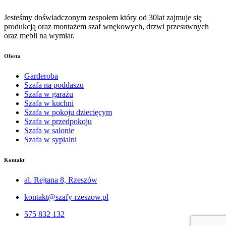
Jesteśmy doświadczonym zespołem który od 30lat zajmuje się
produkcją oraz montażem szaf wnękowych, drzwi przesuwnych
oraz mebli na wymiar.
Oferta
Garderoba
Szafa na poddaszu
Szafa w garażu
Szafa w kuchni
Szafa w pokoju dziecięcym
Szafa w przedpokoju
Szafa w salonie
Szafa w sypialni
Kontakt
al. Rejtana 8, Rzeszów
kontakt@szafy-rzeszow.pl
575 832 132